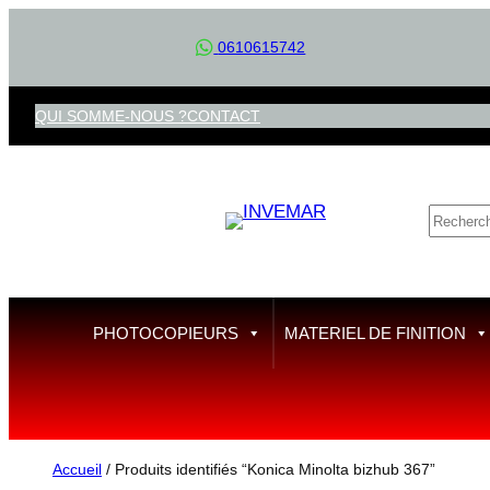
Aller
0610615742
au
contenu
QUI SOMME-NOUS ?
CONTACT
R
e
c
h
e
PHOTOCOPIEURS
MATERIEL DE FINITION
r
c
h
e
Accueil
/ Produits identifiés “Konica Minolta bizhub 367”