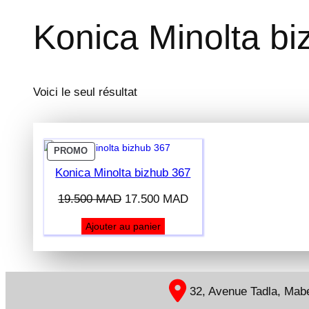
Konica Minolta b
Voici le seul résultat
P
PROMO
R
Konica Minolta bizhub 367
O
D
L
L
19.500
MAD
17.500
MAD
U
e
e
I
Ajouter au panier
p
p
T
E
r
r
N
i
i
P
x
x
R
32, Avenue Tadla, Mabel
i
a
O
M