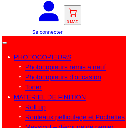
c
m
h
e
0 MAD
r
Se connecter
c
h
e
PHOTOCOPIEURS
Photocopieurs remis a neuf
Photocopieurs d’occasion
Toner
MATERIEL DE FINITION
Roll up
Rouleaux pelliculage et Pochettes
Massicot – découpe de papier