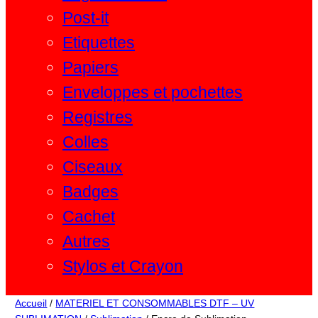
Post-it
Etiquettes
Papiers
Enveloppes et pochettes
Registres
Colles
Ciseaux
Badges
Cachet
Autres
Stylos et Crayon
Accueil
/
MATERIEL ET CONSOMMABLES DTF – UV