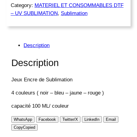
Category:
MATERIEL ET CONSOMMABLES DTF
a
– UV SUBLIMATION
, 
Sublimation
n
t
i
t
é
Description
d
e
Description
E
n
c
Jeux Encre de Sublimation
r
e
4 couleurs ( noir – bleu – jaune – rouge )
d
e
capacité 100 ML/ couleur
S
u
WhatsApp
Facebook
Twitter/X
LinkedIn
Email
b
Copy
Copied
l
i