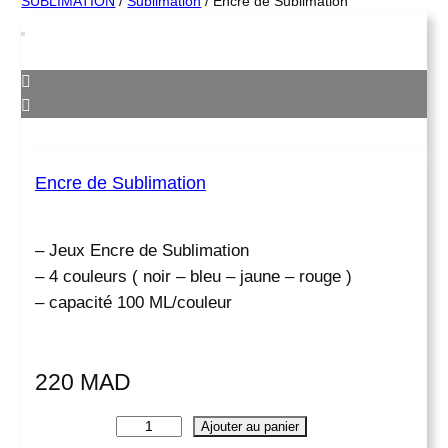
SUBLIMATION
/
Sublimation
/ Encre de Sublimation
Encre de Sublimation
– Jeux Encre de Sublimation
– 4 couleurs ( noir – bleu – jaune – rouge )
– capacité 100 ML/couleur
220
MAD
q
Ajouter au panier
u