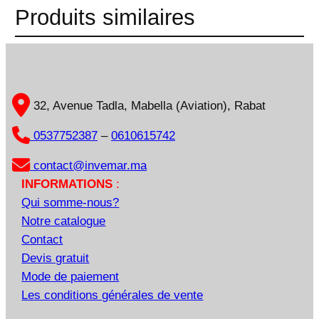
m
Produits similaires
a
t
i
o
n
32, Avenue Tadla, Mabella (Aviation), Rabat
0537752387
–
0610615742
contact@invemar.ma
INFORMATIONS
:
Qui somme-nous?
Notre catalogue
Contact
Devis gratuit
Mode de paiement
Les conditions générales de vente