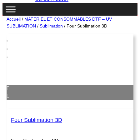
c
h
e
Accueil
/
MATERIEL ET CONSOMMABLES DTF – UV
SUBLIMATION
/
Sublimation
/ Four Sublimation 3D
Four Sublimation 3D