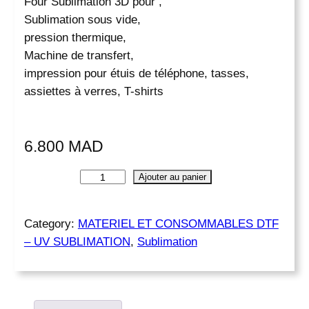
Four Sublimation 3D pour ,
Sublimation sous vide,
pression thermique,
Machine de transfert,
impression pour étuis de téléphone, tasses,
assiettes à verres, T-shirts
6.800
MAD
q
Ajouter au panier
u
a
n
Category:
MATERIEL ET CONSOMMABLES DTF
t
– UV SUBLIMATION
, 
Sublimation
i
t
é
d