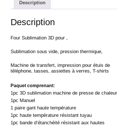
e
Description
F
o
Description
u
r
S
Four Sublimation 3D pour ,
u
b
Sublimation sous vide, pression thermique,
l
i
m
Machine de transfert, impression pour étuis de
téléphone, tasses, assiettes à verres, T-shirts
a
t
i
Paquet comprenant:
o
1pc 3D sublimation machine de presse de chaleur
n
1pc Manuel
3
1 paire gant haute température
D
1pc haute température résistant tuyau
1pc bande d’étanchéité résistant aux hautes