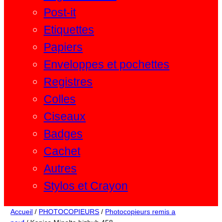
Post-it
Etiquettes
Papiers
Enveloppes et pochettes
Registres
Colles
Ciseaux
Badges
Cachet
Autres
Stylos et Crayon
Accueil
/
PHOTOCOPIEURS
/
Photocopieurs remis a