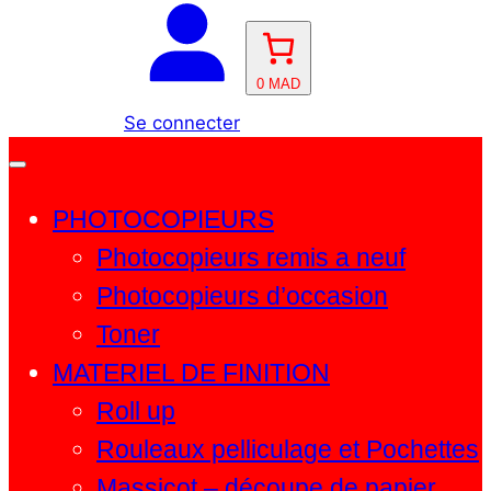
c
m
h
e
0 MAD
r
Se connecter
c
h
e
PHOTOCOPIEURS
Photocopieurs remis a neuf
Photocopieurs d’occasion
Toner
MATERIEL DE FINITION
Roll up
Rouleaux pelliculage et Pochettes
Massicot – découpe de papier