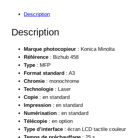
t
u
K
o
i
e
Description
n
a
l
i
Description
c
l
e
a
M
é
s
Marque photocopieur
: Konica Minolta
i
t
t
Référence
: Bizhub 458
n
o
Type
: MFP
a
l
Format standard
: A3
i
:
t
Chromie
: monochrome
a
t
2
Technologie
: Laser
b
Copie
: en standard
i
9
z
Impression
: en standard
:
.
h
Numérisation
: en standard
u
3
3
Télécopie
: en option
b
Type d’interface
: écran LCD tactile couleur
2
0
4
Temps de préchauffage
: 25 s