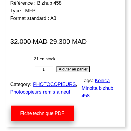
Référence : Bizhub 458
Type : MFP
Format standard : A3
L
L
32.000
MAD
29.300
MAD
e
e
21 en stock
p
p
q
Ajouter au panier
r
r
u
Tags:
Konica
i
i
a
Category:
PHOTOCOPIEURS
, 
Minolta bizhub
n
x
x
Photocopieurs remis a neuf
t
458
i
a
i
t
n
c
Fiche technique PDF
é
d
i
t
e