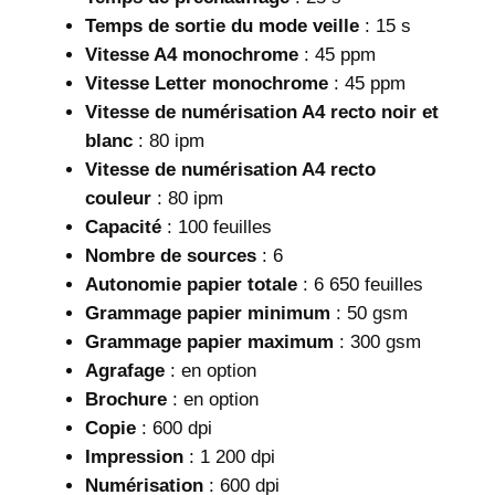
5
.
0
Temps de sortie du mode veille
: 15 s
8
0
Vitesse A4 monochrome
: 45 ppm
Vitesse Letter monochrome
: 45 ppm
0
M
Vitesse de numérisation A4 recto noir et
0
A
blanc
: 80 ipm
D
Vitesse de numérisation A4 recto
couleur
: 80 ipm
M
.
Capacité
: 100 feuilles
A
Nombre de sources
: 6
D
Autonomie papier totale
: 6 650 feuilles
Grammage papier minimum
: 50 gsm
.
Grammage papier maximum
: 300 gsm
Agrafage
: en option
Brochure
: en option
Copie
: 600 dpi
Impression
: 1 200 dpi
Numérisation
: 600 dpi