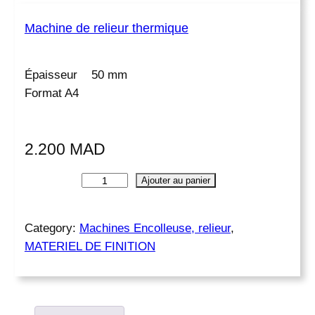
Machine de relieur thermique
Épaisseur 50 mm
Format A4
2.200
MAD
q
Ajouter au panier
u
a
n
Category:
Machines Encolleuse, relieur
, 
t
MATERIEL DE FINITION
i
t
é
d