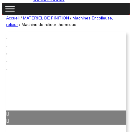
c
h
e
Accueil
/
MATERIEL DE FINITION
/
Machines Encolleuse,
relieur
/ Machine de relieur thermique