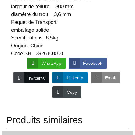
largeur de reliure 300 mm
m
i
diamètre du trou 3,6 mm
q
Paquet de Transport
u
emballage solide
e
Spécifications 6,5kg
Origine Chine
Code SH 3926100000
WhatsApp
Facebook
LinkedIn
Email
Twitter/X
Copy
Produits similaires