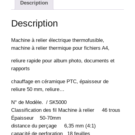
e
Description
M
a
Description
c
h
i
Machine à relier électrique thermofusible,
n
machine à relier thermique pour fichiers A4,
e
d
reliure rapide pour album photo, documents et
e
r
rapports
e
chauffage en céramique PTC, épaisseur de
l
i
reliure 50 mm, reliure…
e
u
N° de Modèle. / SK5000
r
Classification des fil Machine à relier 46 trous
t
Épaisseur 50-70mm
h
distance du perçage 6,35 mm (4:1)
e
capacité de perforation 18 feuilles
r