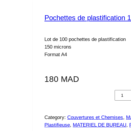
Pochettes de plastification
Lot de 100 pochettes de plastification
150 microns
Format A4
180
MAD
q
u
a
n
Category:
Couvertures et Chemises
, 
Ma
t
Plastifieuse
, 
MATERIEL DE BUREAU
, 
i