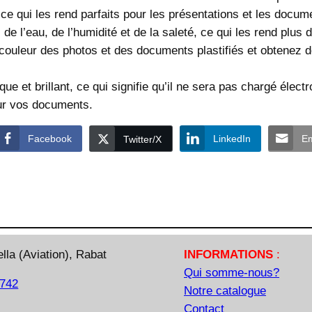
f
ce qui les rend parfaits pour les présentations et les docum
i
e l’eau, de l’humidité et de la saleté, ce qui les rend plus 
c
de couleur des photos et des documents plastifiés et obtenez
a
t
statique et brillant, ce qui signifie qu’il ne sera pas charg
i
o
ments.
n
1
Facebook
LinkedIn
Em
Twitter/X
5
0
M
I
C
la (Aviation), Rabat
INFORMATIONS
:
Qui somme-nous?
742
Notre catalogue
Contact