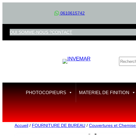
Aller
0610615742
au
contenu
QUI SOMME-NOUS ?
CONTACT
R
e
c
h
e
PHOTOCOPIEURS
MATERIEL DE FINITION
r
c
h
e
Accueil
/
FOURNITURE DE BUREAU
/
Couvertures et Chemise