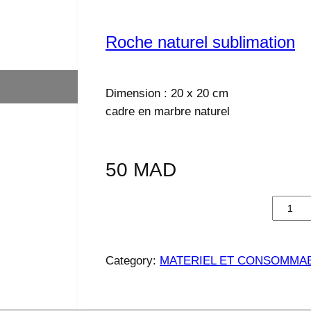
Roche naturel sublimation
Dimension : 20 x 20 cm
cadre en marbre naturel
50
MAD
q
u
a
n
Category:
MATERIEL ET CONSOMMAB
t
i
t
é