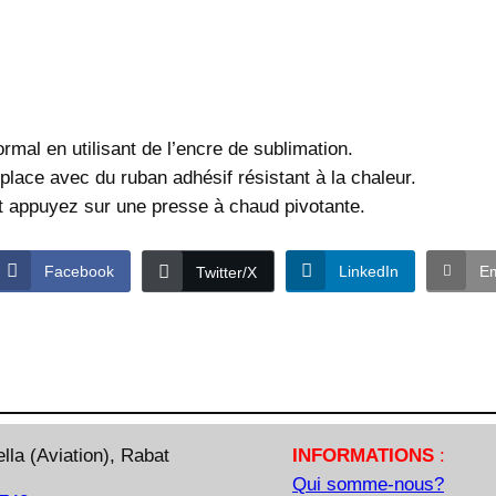
a
t
i
o
n
rmal en utilisant de l’encre de sublimation.
 place avec du ruban adhésif résistant à la chaleur.
et appuyez sur une presse à chaud pivotante.
Facebook
LinkedIn
Em
Twitter/X
la (Aviation), Rabat
INFORMATIONS
:
Qui somme-nous?