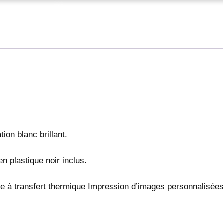
d
e
R
o
c
h
e
n
a
t
u
r
ion blanc brillant.
e
l
n plastique noir inclus.
s
u
b
se à transfert thermique Impression d’images personnalisées
l
i
m