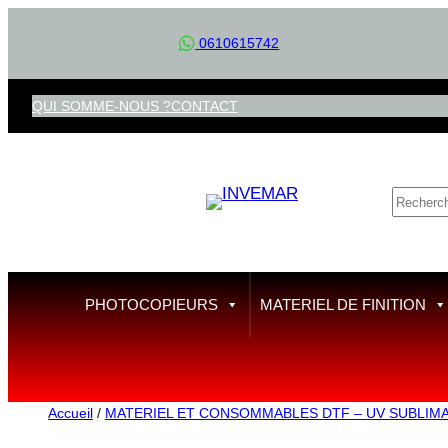
Aller
0610615742
au
contenu
QUI SOMME-NOUS ?
CONTACT
R
e
c
h
e
PHOTOCOPIEURS
MATERIEL DE FINITION
r
c
h
e
Accueil
/
MATERIEL ET CONSOMMABLES DTF – UV SUBLIM