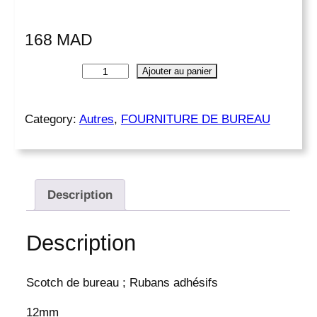
168
MAD
q
Ajouter au panier
u
a
n
Category:
Autres
, 
FOURNITURE DE BUREAU
t
i
t
é
Description
d
e
2
Description
4
0
R
Scotch de bureau ; Rubans adhésifs
u
b
12mm