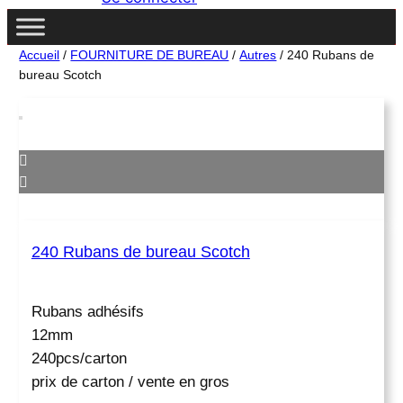
c
h
e
Accueil
/
FOURNITURE DE BUREAU
/
Autres
/ 240 Rubans de
bureau Scotch
240 Rubans de bureau Scotch
Rubans adhésifs
12mm
240pcs/carton
prix de carton / vente en gros