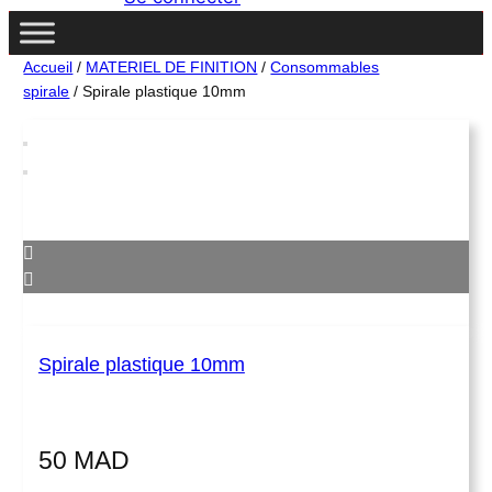
c
h
e
Accueil
/
MATERIEL DE FINITION
/
Consommables
spirale
/ Spirale plastique 10mm
Spirale plastique 10mm
50
MAD