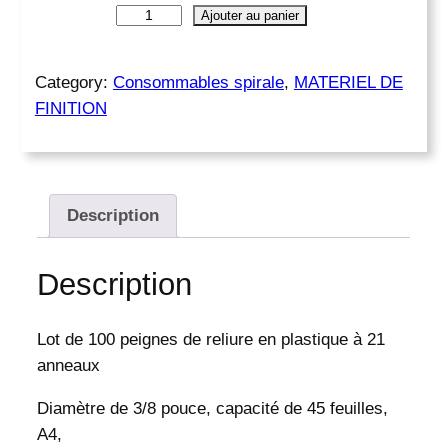
q
Ajouter au panier
u
a
n
Category:
Consommables spirale
, 
MATERIEL DE
t
FINITION
i
t
é
d
e
Description
S
p
Description
i
r
a
Lot de 100 peignes de reliure en plastique à 21
l
anneaux
e
p
Diamètre de 3/8 pouce, capacité de 45 feuilles,
l
a
A4,