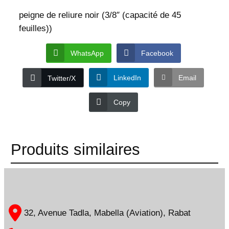
s
peigne de reliure noir (3/8″ (capacité de 45
t
i
feuilles))
q
u
WhatsApp
Facebook
e
1
LinkedIn
Email
Twitter/X
0
m
Copy
m
Produits similaires
32, Avenue Tadla, Mabella (Aviation), Rabat