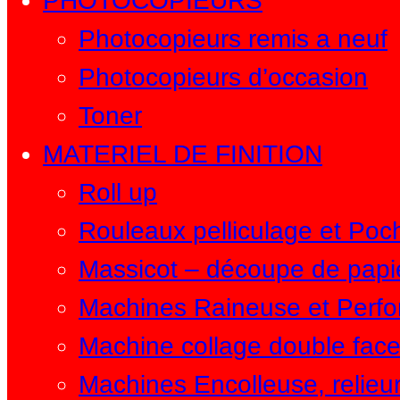
PHOTOCOPIEURS
h
Photocopieurs remis a neuf
e
Photocopieurs d’occasion
Toner
MATERIEL DE FINITION
Roll up
Rouleaux pelliculage et Poc
Massicot – découpe de papi
Machines Raineuse et Perfo
Machine collage double fac
Machines Encolleuse, relieu