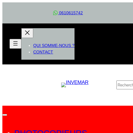
Aller
0610615742
au
contenu
QUI SOMME-NOUS ?
CONTACT
R
e
c
h
e
r
c