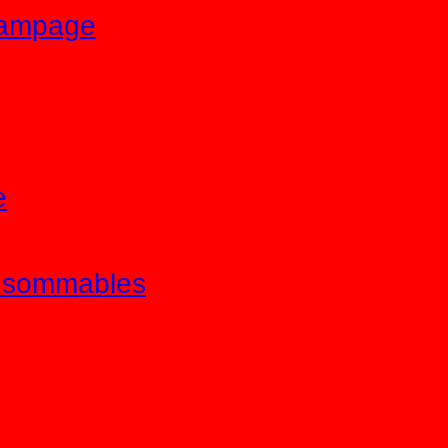
tampage
e
onsommables